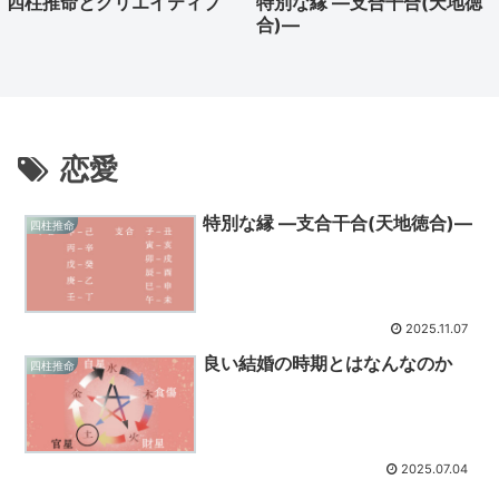
四柱推命とクリエイティブ
特別な縁 ―支合干合(天地徳
合)―
恋愛
特別な縁 ―支合干合(天地徳合)―
四柱推命
2025.11.07
良い結婚の時期とはなんなのか
四柱推命
2025.07.04