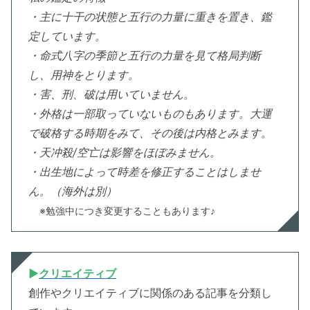
・主に十干の状態と五行の力量に重きを置き、鑑
定しています。
・命式八字の季節と五行の力量を見て
格局判断
し、
用神をとります。
・害、刑、破は用いていません。
・外格は一部取っていないものもあります。大運
で破格する時期をみて、その後は内格とみます。
・天冲殺/空亡は影響をほぼみません。
・出生地によって時差を修正することはしませ
ん。（海外は別）
※勉強中につき変更することもあります♪
▶︎
クリエイティブ
創作やクリエイティブに関係のある記事を分類し