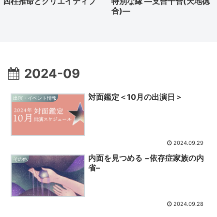
四柱推命とクリエイティブ
特別な縁 ―支合干合(天地徳
合)―
2024-09
対面鑑定＜10月の出演日＞
出演・イベント情報
2024.09.29
内面を見つめる −依存症家族の内
その他
省–
2024.09.28