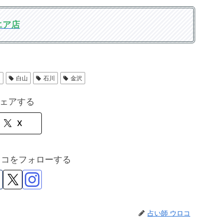
エア店
定
白山
石川
金沢
ェアする
X
ロコをフォローする
占い師 ウロコ