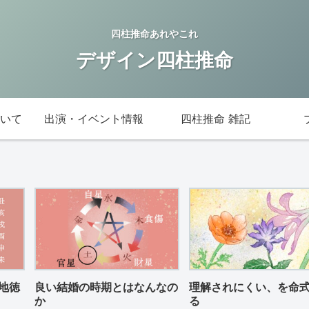
四柱推命あれやこれ
デザイン四柱推命
いて
出演・イベント情報
四柱推命 雑記
地徳
良い結婚の時期とはなんなの
理解されにくい、を命
か
る