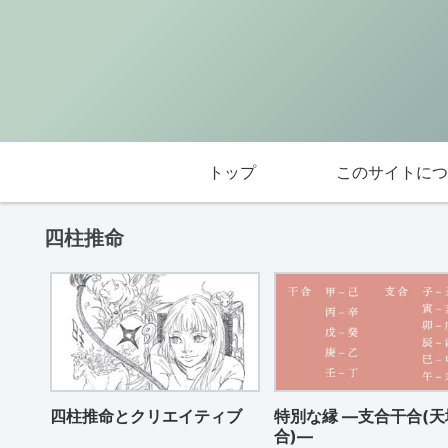
トップ
このサイトにつ
四柱推命
四柱推命とクリエイティブ
特別な縁 ―支合干合(天
合)―