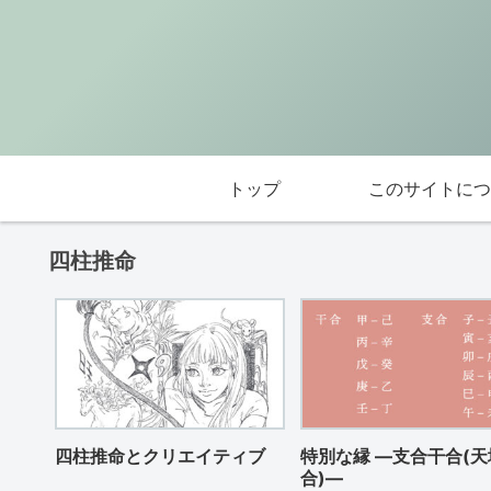
トップ
このサイトにつ
四柱推命
四柱推命とクリエイティブ
特別な縁 ―支合干合(天
合)―