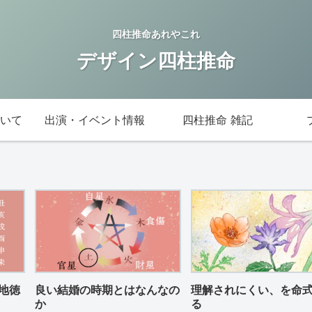
四柱推命あれやこれ
デザイン四柱推命
いて
出演・イベント情報
四柱推命 雑記
地徳
良い結婚の時期とはなんなの
理解されにくい、を命
か
る