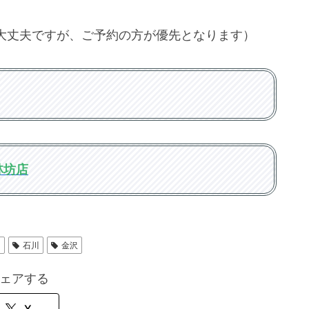
大丈夫ですが、ご予約の方が優先となります）
林坊店
山
石川
金沢
ェアする
X